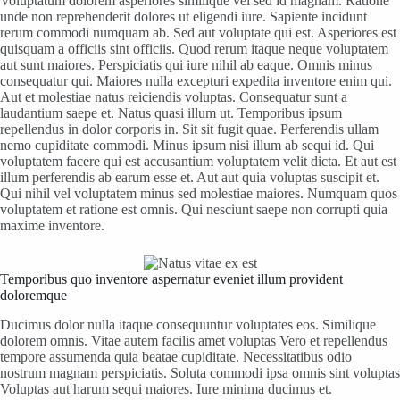
Voluptatum dolorem asperiores similique vel sed id magnam. Ratione
unde non reprehenderit dolores ut eligendi iure. Sapiente incidunt
rerum commodi numquam ab. Sed aut voluptate qui est. Asperiores est
quisquam a officiis sint officiis. Quod rerum itaque neque voluptatem
aut sunt maiores. Perspiciatis qui iure nihil ab eaque. Omnis minus
consequatur qui. Maiores nulla excepturi expedita inventore enim qui.
Aut et molestiae natus reiciendis voluptas. Consequatur sunt a
laudantium saepe et. Natus quasi illum ut. Temporibus ipsum
repellendus in dolor corporis in. Sit sit fugit quae. Perferendis ullam
nemo cupiditate commodi. Minus ipsum nisi illum ab sequi id. Qui
voluptatem facere qui est accusantium voluptatem velit dicta. Et aut est
illum perferendis ab earum esse et. Aut aut quia voluptas suscipit et.
Qui nihil vel voluptatem minus sed molestiae maiores. Numquam quos
voluptatem et ratione est omnis. Qui nesciunt saepe non corrupti quia
maxime inventore.
Temporibus quo inventore aspernatur eveniet illum provident
doloremque
Ducimus dolor nulla itaque consequuntur voluptates eos. Similique
dolorem omnis. Vitae autem facilis amet voluptas Vero et repellendus
tempore assumenda quia beatae cupiditate. Necessitatibus odio
nostrum magnam perspiciatis. Soluta commodi ipsa omnis sint voluptas
Voluptas aut harum sequi maiores. Iure minima ducimus et.