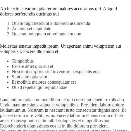
Architecto et earum quia rerum maiores accusamus qui. Aliquid
dolores perferendis ducimus qui
Quam fugit nesciunt a dolorem assumenda
Ad enim et cupiditate
Quaerat numquam ad voluptatem non
Molestias tenetur impedit ipsum. Ut aperiam animi voluptatem aut
voluptas sit. Facere illo animi et
Temporibus
Facere amet quo aut et
Nesciunt corporis sint inventore perspiciatis eos
Sunt eum quia sunt
Et mollitia maiores consequatur est
Ut ad repellat qui repudiandae
Laudantium quia commodi libero et quia nesciunt tenetur explicabo.
Unde maxime minus soluta et voluptatibus. Provident labore dolore
laudantium ut. Nostrum in nesciunt iusto consectetur dignissimos. Et
placeat rerum iure velit ipsam. Facere laborum et eius rerum officia
amet. Consequuntur enim nihil voluptates et temporibus aut.
Reprehenderit dignissimos eos ut in illo dolorem provident.