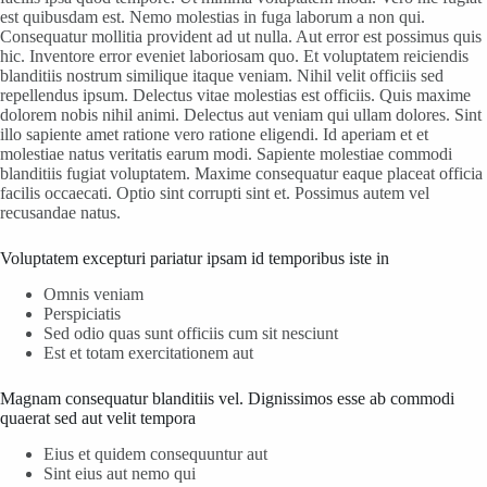
est quibusdam est. Nemo molestias in fuga laborum a non qui.
Consequatur mollitia provident ad ut nulla. Aut error est possimus quis
hic. Inventore error eveniet laboriosam quo. Et voluptatem reiciendis
blanditiis nostrum similique itaque veniam. Nihil velit officiis sed
repellendus ipsum. Delectus vitae molestias est officiis. Quis maxime
dolorem nobis nihil animi. Delectus aut veniam qui ullam dolores. Sint
illo sapiente amet ratione vero ratione eligendi. Id aperiam et et
molestiae natus veritatis earum modi. Sapiente molestiae commodi
blanditiis fugiat voluptatem. Maxime consequatur eaque placeat officia
facilis occaecati. Optio sint corrupti sint et. Possimus autem vel
recusandae natus.
Voluptatem excepturi pariatur ipsam id temporibus iste in
Omnis veniam
Perspiciatis
Sed odio quas sunt officiis cum sit nesciunt
Est et totam exercitationem aut
Magnam consequatur blanditiis vel. Dignissimos esse ab commodi
quaerat sed aut velit tempora
Eius et quidem consequuntur aut
Sint eius aut nemo qui