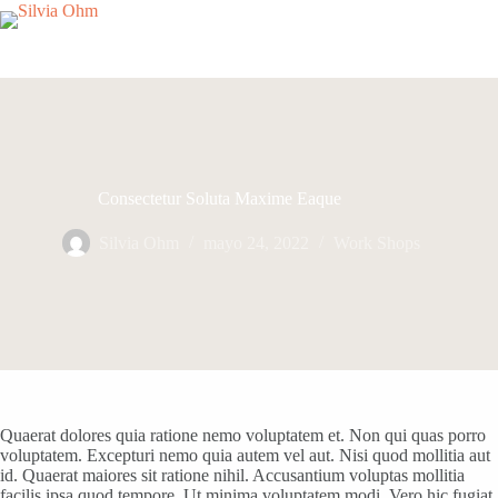
Saltar
al
contenido
Consectetur Soluta Maxime Eaque
Silvia Ohm
mayo 24, 2022
Work Shops
Quaerat dolores quia ratione nemo voluptatem et. Non qui quas porro
voluptatem. Excepturi nemo quia autem vel aut. Nisi quod mollitia aut
id. Quaerat maiores sit ratione nihil. Accusantium voluptas mollitia
facilis ipsa quod tempore. Ut minima voluptatem modi. Vero hic fugiat